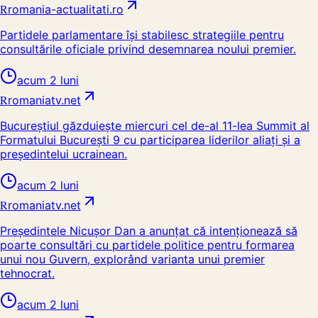
R
romania-actualitati.ro
Partidele parlamentare își stabilesc strategiile pentru
consultările oficiale privind desemnarea noului premier.
acum 2 luni
R
romaniatv.net
Bucureștiul găzduiește miercuri cel de-al 11-lea Summit al
Formatului București 9 cu participarea liderilor aliați și a
președintelui ucrainean.
acum 2 luni
R
romaniatv.net
Președintele Nicușor Dan a anunțat că intenționează să
poarte consultări cu partidele politice pentru formarea
unui nou Guvern, explorând varianta unui premier
tehnocrat.
acum 2 luni