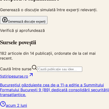
Generează o discuție simulată între experți relevanți.
Generează discuție experți
Verifică și aprofundează
Sursele poveștii
182
articole din
14
publicații, ordonate de la cel mai
recent.
Caută între surse
S
stiripesurse.ro
Bucureștiul găzduiește cea de-a 11-a ediție a Summitului
Formatului București 9 (B9) dedicată consolidării securității
transatlantice.
acum 2 luni