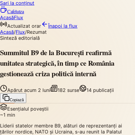
Sari la conținut
Cafelutza
Acasă
Flux
Actualizat orar
Înapoi
la flux
Acasă
/
Flux
/
Rezumat
Sinteză editorială
Summitul B9 de la București reafirmă
unitatea strategică, în timp ce România
gestionează criza politică internă
Apărut
acum 2 luni
182
surse
14
publicații
Copiază
Esențialul poveștii
~
1
min
Liderii statelor membre B9, alături de reprezentanți ai
țărilor nordice, NATO și Ucraina, s-au reunit la Palatul