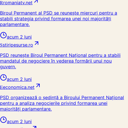
R
romaniatv.net
Biroul Permanent al PSD se reunește miercuri pentru a
stabili strategia privind formarea unei noi majorități
parlamentare.
acum 2 luni
S
stiripesurse.ro
PSD reunește Biroul Permanent Național pentru a stabili
mandatul de negociere în vederea formării unui nou
guvern.
acum 2 luni
E
economica.net
PSD organizează o ședință a Biroului Permanent Național
pentru a analiza negocierile privind formarea unei
majorități parlamentare.
acum 2 luni