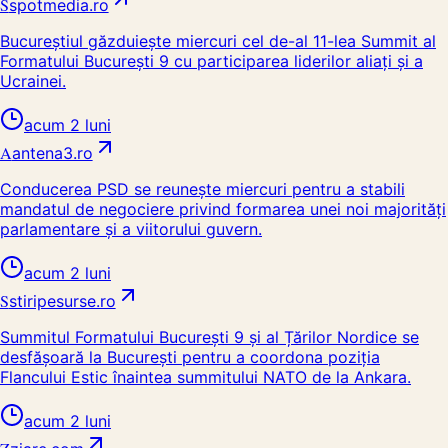
S
spotmedia.ro
Bucureștiul găzduiește miercuri cel de-al 11-lea Summit al
Formatului București 9 cu participarea liderilor aliați și a
Ucrainei.
acum 2 luni
A
antena3.ro
Conducerea PSD se reunește miercuri pentru a stabili
mandatul de negociere privind formarea unei noi majorități
parlamentare și a viitorului guvern.
acum 2 luni
S
stiripesurse.ro
Summitul Formatului București 9 și al Țărilor Nordice se
desfășoară la București pentru a coordona poziția
Flancului Estic înaintea summitului NATO de la Ankara.
acum 2 luni