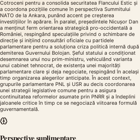
Cotroceni pentru a consolida securitatea Flancului Estic și
a coordona pozițiile comune în perspectiva Summitului
NATO de la Ankara, punând accent pe creșterea
investițiilor în apărare. În paralel, președintele Nicușor Dan
a menținut ferm orientarea strategică pro-occidentală a
României, respingând speculațiile privind o schimbare de
direcție și inițiind consultări oficiale cu partidele
parlamentare pentru a soluționa criza politică internă după
demiterea Guvernului Bolojan. Șeful statului a condiționat
desemnarea unui nou prim-ministru, vehiculând varianta
unui cabinet tehnocrat, de existența unei majorități
parlamentare clare și deja negociate, respingând în același
timp organizarea alegerilor anticipate. În acest context,
grupurile parlamentare PNL și USR au decis coordonarea
unei strategii legislative comune pentru a asigura
continuitatea reformelor asumate prin PNRR și a îndeplini
jaloanele critice în timp ce se negociază viitoarea formulă
guvernamentală.
Perspective suplimentare