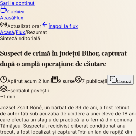
Sari la conținut
Cafelutza
Acasă
Flux
Actualizat orar
Înapoi
la flux
Acasă
/
Flux
/
Rezumat
Sinteză editorială
Suspect de crimă în județul Bihor, capturat
după o amplă operațiune de căutare
Apărut
acum 2 luni
9
surse
7
publicații
Copiază
Esențialul poveștii
~
1
min
Jozsef Zsolt Bóné, un bărbat de 39 de ani, a fost reținut
de autorități sub acuzația de ucidere a unei eleve de 18 ani
care efectua un stagiu de practică la o fermă din comuna
Tămășeu. Suspectul, recidivist eliberat condiționat anul
trecut, a fost localizat și capturat într-un lan de rapiță din