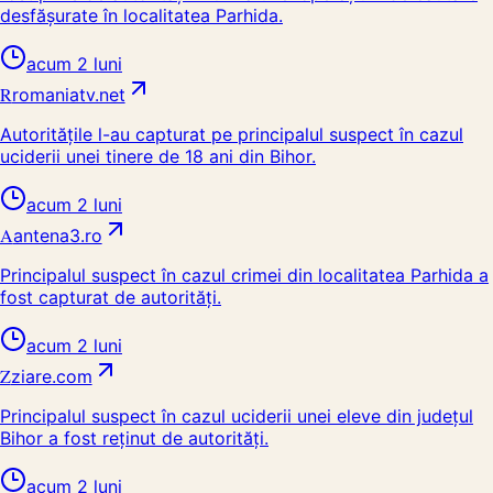
desfășurate în localitatea Parhida.
acum 2 luni
R
romaniatv.net
Autoritățile l-au capturat pe principalul suspect în cazul
uciderii unei tinere de 18 ani din Bihor.
acum 2 luni
A
antena3.ro
Principalul suspect în cazul crimei din localitatea Parhida a
fost capturat de autorități.
acum 2 luni
Z
ziare.com
Principalul suspect în cazul uciderii unei eleve din județul
Bihor a fost reținut de autorități.
acum 2 luni