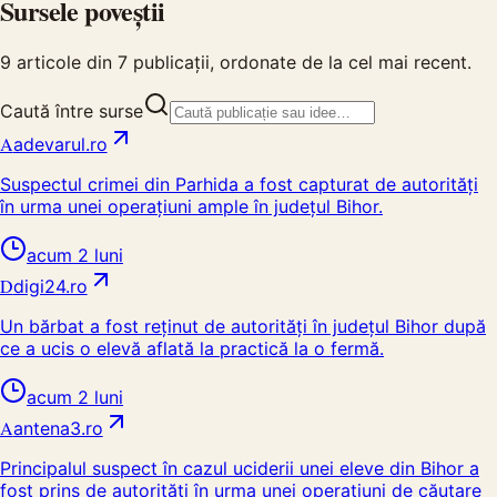
Sursele poveștii
9
articole din
7
publicații, ordonate de la cel mai recent.
Caută între surse
A
adevarul.ro
Suspectul crimei din Parhida a fost capturat de autorități
în urma unei operațiuni ample în județul Bihor.
acum 2 luni
D
digi24.ro
Un bărbat a fost reținut de autorități în județul Bihor după
ce a ucis o elevă aflată la practică la o fermă.
acum 2 luni
A
antena3.ro
Principalul suspect în cazul uciderii unei eleve din Bihor a
fost prins de autorități în urma unei operațiuni de căutare