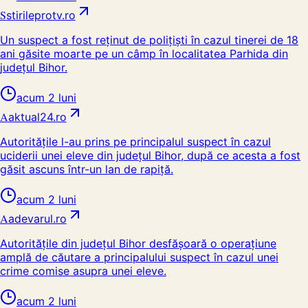
S
stirileprotv.ro
Un suspect a fost reținut de polițiști în cazul tinerei de 18
ani găsite moarte pe un câmp în localitatea Parhida din
județul Bihor.
acum 2 luni
A
aktual24.ro
Autoritățile l-au prins pe principalul suspect în cazul
uciderii unei eleve din județul Bihor, după ce acesta a fost
găsit ascuns într-un lan de rapiță.
acum 2 luni
A
adevarul.ro
Autoritățile din județul Bihor desfășoară o operațiune
amplă de căutare a principalului suspect în cazul unei
crime comise asupra unei eleve.
acum 2 luni