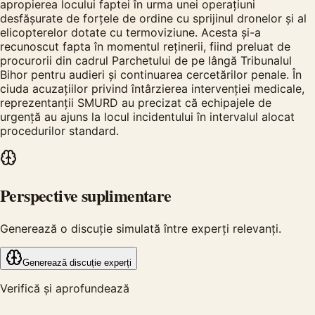
apropierea locului faptei în urma unei operațiuni
desfășurate de forțele de ordine cu sprijinul dronelor și al
elicopterelor dotate cu termoviziune. Acesta și-a
recunoscut fapta în momentul reținerii, fiind preluat de
procurorii din cadrul Parchetului de pe lângă Tribunalul
Bihor pentru audieri și continuarea cercetărilor penale. În
ciuda acuzațiilor privind întârzierea intervenției medicale,
reprezentanții SMURD au precizat că echipajele de
urgență au ajuns la locul incidentului în intervalul alocat
procedurilor standard.
Perspective suplimentare
Generează o discuție simulată între experți relevanți.
Generează discuție experți
Verifică și aprofundează