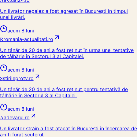
aktual24.ro
Un livrator nepalez a fost agresat în București în timpul
unei livrări.
acum 8 luni
R
romania-actualitati.ro
Un tânăr de 20 de ani a fost reținut în urma unei tentative
de tâlhărie în Sectorul 3 al Capitalei.
acum 8 luni
S
stirileprotv.ro
Un tânăr de 20 de ani a fost reținut pentru tentativă de
tâlhărie în Sectorul 3 al Capitalei.
acum 8 luni
A
adevarul.ro
Un livrator străin a fost atacat în București în încercarea de
a-i fi furat scuterul.