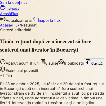
Sari la conținut
Cafelutza
Acasă
Flux
Actualizat orar
Înapoi
la flux
Acasă
/
Flux
/
Rezumat
Sinteză editorială
Tânăr reținut după ce a încercat să fure
scuterul unui livrator în București
Apărut
acum 8 luni
8
surse
8
publicații
Copiază
Esențialul poveștii
~
1
min
Pe 13 noiembrie 2025, un tânăr de 20 de ani a fost reținut
în București după ce a încercat să fure scuterul unui
livrator străin de 33 de ani. Incidentul a avut loc pe strada
Sfânta Vineri, unde agresorul a lovit victima în timpul unei
livrări. Intervenția rapidă a trecătorilor și a polițiștilor