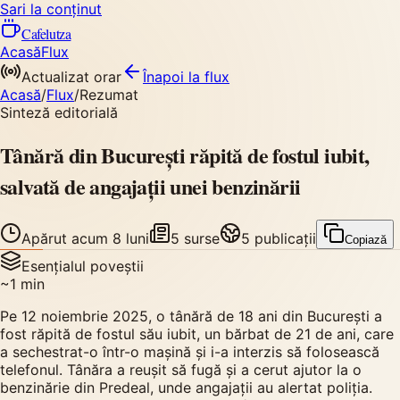
Sari la conținut
Cafelutza
Acasă
Flux
Actualizat orar
Înapoi
la flux
Acasă
/
Flux
/
Rezumat
Sinteză editorială
Tânără din București răpită de fostul iubit,
salvată de angajații unei benzinării
Apărut
acum 8 luni
5
surse
5
publicații
Copiază
Esențialul poveștii
~
1
min
Pe 12 noiembrie 2025, o tânără de 18 ani din București a
fost răpită de fostul său iubit, un bărbat de 21 de ani, care
a sechestrat-o într-o mașină și i-a interzis să folosească
telefonul. Tânăra a reușit să fugă și a cerut ajutor la o
benzinărie din Predeal, unde angajații au alertat poliția.