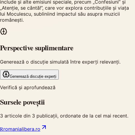
include și alte emisiuni speciale, precum „Confesiuni” și
„Atenție, se cântă!”, care vor explora contribuțiile și viața
lui Moculescu, subliniind impactul său asupra muzicii
românești.
Perspective suplimentare
Generează o discuție simulată între experți relevanți.
Generează discuție experți
Verifică și aprofundează
Sursele poveștii
3
articole din
3
publicații, ordonate de la cel mai recent.
R
romanialibera.ro