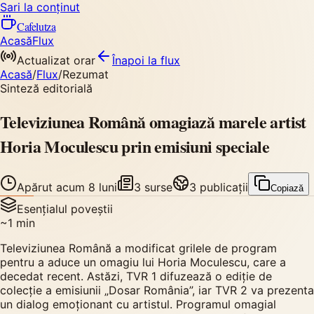
Sari la conținut
Cafelutza
Acasă
Flux
Actualizat orar
Înapoi
la flux
Acasă
/
Flux
/
Rezumat
Sinteză editorială
Televiziunea Română omagiază marele artist
Horia Moculescu prin emisiuni speciale
Apărut
acum 8 luni
3
surse
3
publicații
Copiază
Esențialul poveștii
~
1
min
Televiziunea Română a modificat grilele de program
pentru a aduce un omagiu lui Horia Moculescu, care a
decedat recent. Astăzi, TVR 1 difuzează o ediție de
colecție a emisiunii „Dosar România”, iar TVR 2 va prezenta
un dialog emoționant cu artistul. Programul omagial