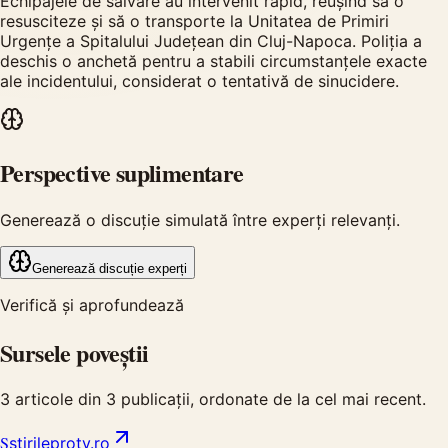
Echipajele de salvare au intervenit rapid, reușind să o
resusciteze și să o transporte la Unitatea de Primiri
Urgențe a Spitalului Județean din Cluj-Napoca. Poliția a
deschis o anchetă pentru a stabili circumstanțele exacte
ale incidentului, considerat o tentativă de sinucidere.
Perspective suplimentare
Generează o discuție simulată între experți relevanți.
Generează discuție experți
Verifică și aprofundează
Sursele poveștii
3
articole din
3
publicații, ordonate de la cel mai recent.
S
stirileprotv.ro