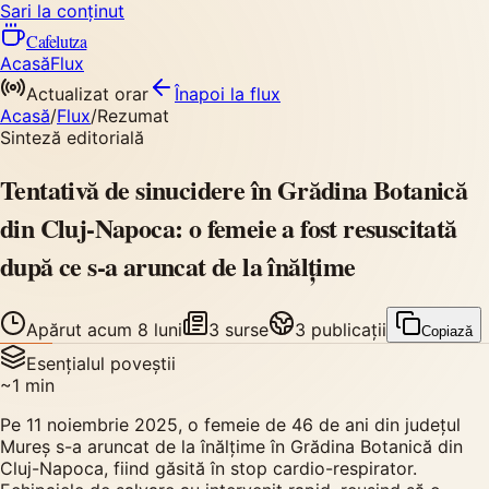
Sari la conținut
Cafelutza
Acasă
Flux
Actualizat orar
Înapoi
la flux
Acasă
/
Flux
/
Rezumat
Sinteză editorială
Tentativă de sinucidere în Grădina Botanică
din Cluj-Napoca: o femeie a fost resuscitată
după ce s-a aruncat de la înălțime
Apărut
acum 8 luni
3
surse
3
publicații
Copiază
Esențialul poveștii
~
1
min
Pe 11 noiembrie 2025, o femeie de 46 de ani din județul
Mureș s-a aruncat de la înălțime în Grădina Botanică din
Cluj-Napoca, fiind găsită în stop cardio-respirator.