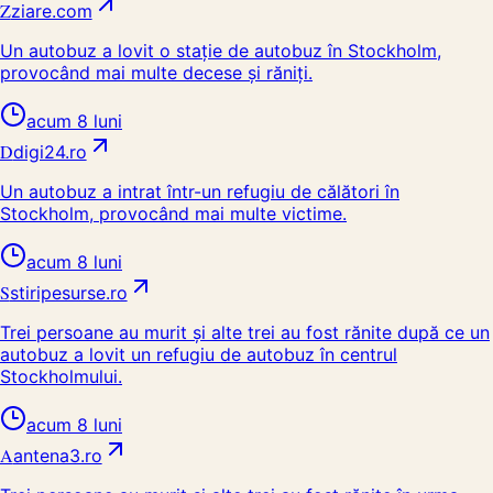
Z
ziare.com
Un autobuz a lovit o stație de autobuz în Stockholm,
provocând mai multe decese și răniți.
acum 8 luni
D
digi24.ro
Un autobuz a intrat într-un refugiu de călători în
Stockholm, provocând mai multe victime.
acum 8 luni
S
stiripesurse.ro
Trei persoane au murit și alte trei au fost rănite după ce un
autobuz a lovit un refugiu de autobuz în centrul
Stockholmului.
acum 8 luni
A
antena3.ro