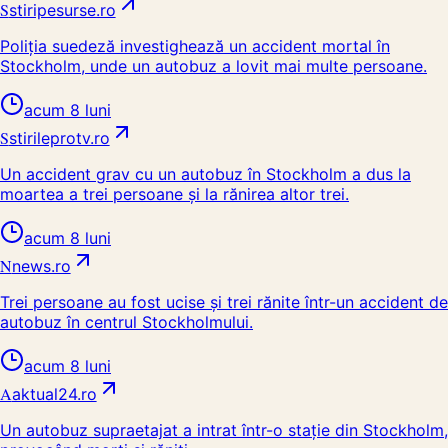
S
stiripesurse.ro
Poliția suedeză investighează un accident mortal în
Stockholm, unde un autobuz a lovit mai multe persoane.
acum 8 luni
S
stirileprotv.ro
Un accident grav cu un autobuz în Stockholm a dus la
moartea a trei persoane și la rănirea altor trei.
acum 8 luni
N
news.ro
Trei persoane au fost ucise și trei rănite într-un accident de
autobuz în centrul Stockholmului.
acum 8 luni
A
aktual24.ro
Un autobuz supraetajat a intrat într-o stație din Stockholm,