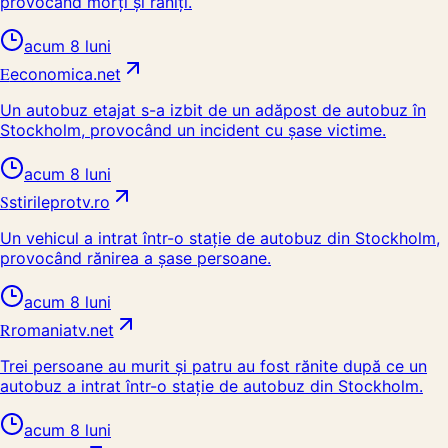
provocând morți și răniți.
acum 8 luni
E
economica.net
Un autobuz etajat s-a izbit de un adăpost de autobuz în
Stockholm, provocând un incident cu șase victime.
acum 8 luni
S
stirileprotv.ro
Un vehicul a intrat într-o stație de autobuz din Stockholm,
provocând rănirea a șase persoane.
acum 8 luni
R
romaniatv.net
Trei persoane au murit și patru au fost rănite după ce un
autobuz a intrat într-o stație de autobuz din Stockholm.
acum 8 luni