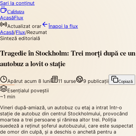
Sari la conținut
Cafelutza
Acasă
Flux
Actualizat orar
Înapoi
la flux
Acasă
/
Flux
/
Rezumat
Sinteză editorială
Tragedie în Stockholm: Trei morți după ce un
autobuz a lovit o stație
Apărut
acum 8 luni
11
surse
9
publicații
Copiază
Esențialul poveștii
~
1
min
Vineri după-amiază, un autobuz cu etaj a intrat într-o
stație de autobuz din centrul Stockholmului, provocând
moartea a trei persoane și rănirea altor trei. Poliția
suedeză a reținut șoferul autobuzului, care este suspectat
de omor din culpă, și a deschis o anchetă pentru a