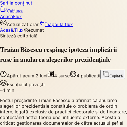
Sari la conținut
Cafelutza
Acasă
Flux
Actualizat orar
Înapoi
la flux
Acasă
/
Flux
/
Rezumat
Sinteză editorială
Traian Băsescu respinge ipoteza implicării
ruse în anularea alegerilor prezidențiale
Apărut
acum 2 luni
4
surse
4
publicații
Copiază
Esențialul poveștii
~
1
min
Fostul președinte Traian Băsescu a afirmat că anularea
alegerilor prezidențiale constituie o problemă de ordin
intern, legată exclusiv de practici electorale și de finanțare,
contestând astfel teoria unei influențe externe. Acesta a
criticat gestionarea documentelor de către actualul șef al