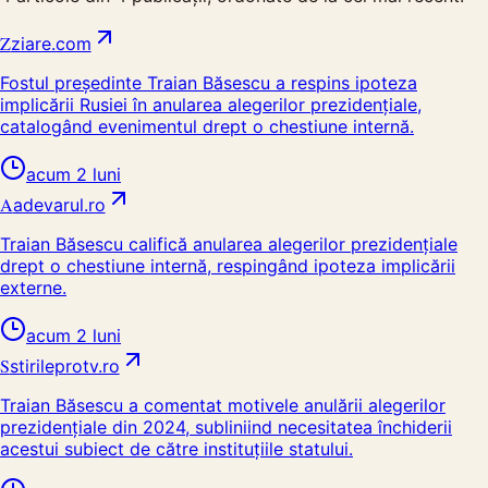
Z
ziare.com
Fostul președinte Traian Băsescu a respins ipoteza
implicării Rusiei în anularea alegerilor prezidențiale,
catalogând evenimentul drept o chestiune internă.
acum 2 luni
A
adevarul.ro
Traian Băsescu califică anularea alegerilor prezidențiale
drept o chestiune internă, respingând ipoteza implicării
externe.
acum 2 luni
S
stirileprotv.ro
Traian Băsescu a comentat motivele anulării alegerilor
prezidențiale din 2024, subliniind necesitatea închiderii
acestui subiect de către instituțiile statului.