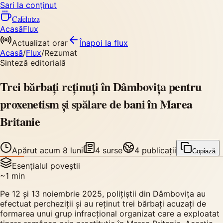
Sari la conținut
Cafelutza
Acasă
Flux
Actualizat orar
Înapoi
la flux
Acasă
/
Flux
/
Rezumat
Sinteză editorială
Trei bărbați reținuți în Dâmbovița pentru
proxenetism și spălare de bani în Marea
Britanie
Apărut
acum 8 luni
4
surse
4
publicații
Copiază
Esențialul poveștii
~
1
min
Pe 12 și 13 noiembrie 2025, polițiștii din Dâmbovița au
efectuat percheziții și au reținut trei bărbați acuzați de
formarea unui grup infracțional organizat care a exploatat