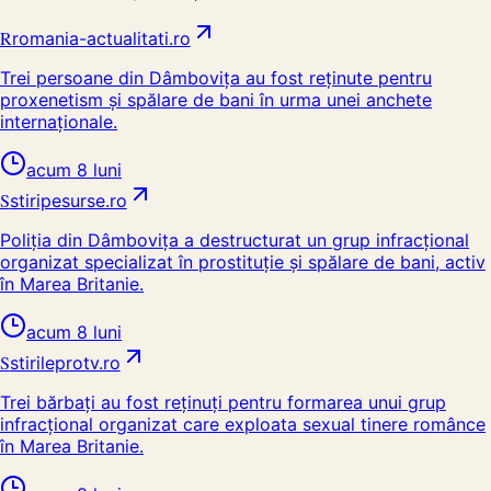
R
romania-actualitati.ro
Trei persoane din Dâmbovița au fost reținute pentru
proxenetism și spălare de bani în urma unei anchete
internaționale.
acum 8 luni
S
stiripesurse.ro
Poliția din Dâmbovița a destructurat un grup infracțional
organizat specializat în prostituție și spălare de bani, activ
în Marea Britanie.
acum 8 luni
S
stirileprotv.ro
Trei bărbați au fost reținuți pentru formarea unui grup
infracțional organizat care exploata sexual tinere românce
în Marea Britanie.