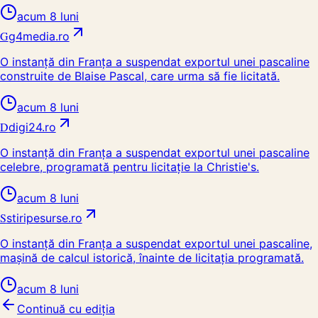
acum 8 luni
G
g4media.ro
O instanță din Franța a suspendat exportul unei pascaline
construite de Blaise Pascal, care urma să fie licitată.
acum 8 luni
D
digi24.ro
O instanță din Franța a suspendat exportul unei pascaline
celebre, programată pentru licitație la Christie's.
acum 8 luni
S
stiripesurse.ro
O instanță din Franța a suspendat exportul unei pascaline,
mașină de calcul istorică, înainte de licitația programată.
acum 8 luni
Continuă cu ediția