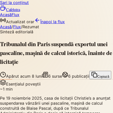
Sari la conținut
Cafelutza
Acasă
Flux
Actualizat orar
Înapoi
la flux
Acasă
/
Flux
/
Rezumat
Sinteză editorială
Tribunalul din Paris suspendă exportul unei
pascaline, mașină de calcul istorică, înainte de
licitație
Apărut
acum 8 luni
6
surse
6
publicații
Copiază
Esențialul poveștii
~
1
min
Pe 19 noiembrie 2025, casa de licitații Christie’s a anunțat
suspendarea vânzării unei pascaline, mașină de calcul
construită de Blaise Pascal, după ce Tribunalul