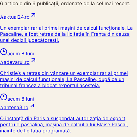
6
articole din
6
publicații, ordonate de la cel mai recent.
A
aktual24.ro
Un exemplar rar al primei mașini de calcul funcționale, La
Pascaline, a fost retras de la licitație în Franța din cauza
unei decizii judecătorești.
acum 8 luni
A
adevarul.ro
Christie’s a retras din vânzare un exemplar rar al primei
mașini de calcul funcționale, La Pascaline, după ce un
tribunal francez a blocat exportul acesteia.
acum 8 luni
A
antena3.ro
O instanță din Paris a suspendat autorizația de export
pentru o pascalină, mașina de calcul a lui Blaise Pascal,
înainte de licitația programată.