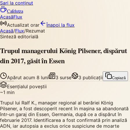
Sari la conținut
Cafelutza
Acasă
Flux
Actualizat orar
Înapoi
la flux
Acasă
/
Flux
/
Rezumat
Sinteză editorială
Trupul managerului König Pilsener, dispărut
din 2017, găsit în Essen
Apărut
acum 8 luni
3
surse
3
publicații
Copiază
Esențialul poveștii
~
1
min
Trupul lui Ralf K., manager regional al berăriei König
Pilsener, a fost descoperit recent în mașina sa abandonată
într-un garaj din Essen, Germania, după ce a dispărut în
februarie 2017. Identificarea a fost confirmată prin analiză
ADN, iar autopsia a exclus orice suspiciune de moarte