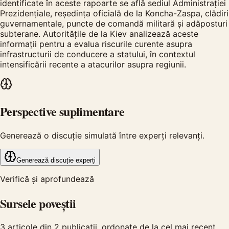
identificate în aceste rapoarte se află sediul Administrației
Prezidențiale, reședința oficială de la Koncha-Zaspa, clădiri
guvernamentale, puncte de comandă militară și adăposturi
subterane. Autoritățile de la Kiev analizează aceste
informații pentru a evalua riscurile curente asupra
infrastructurii de conducere a statului, în contextul
intensificării recente a atacurilor asupra regiunii.
Perspective suplimentare
Generează o discuție simulată între experți relevanți.
Generează discuție experți
Verifică și aprofundează
Sursele poveștii
3
articole din
2
publicații, ordonate de la cel mai recent.