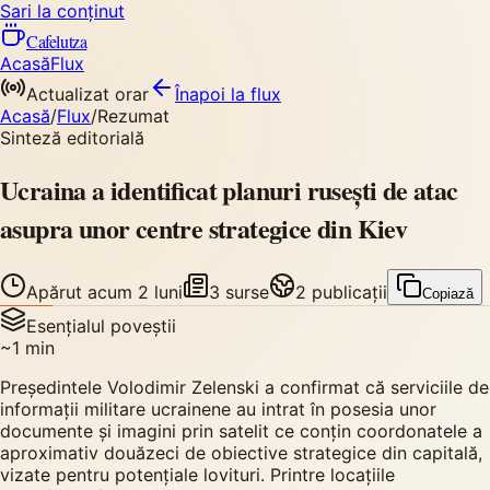
Sari la conținut
Cafelutza
Acasă
Flux
Actualizat orar
Înapoi
la flux
Acasă
/
Flux
/
Rezumat
Sinteză editorială
Ucraina a identificat planuri rusești de atac
asupra unor centre strategice din Kiev
Apărut
acum 2 luni
3
surse
2
publicații
Copiază
Esențialul poveștii
~
1
min
Președintele Volodimir Zelenski a confirmat că serviciile de
informații militare ucrainene au intrat în posesia unor
documente și imagini prin satelit ce conțin coordonatele a
aproximativ douăzeci de obiective strategice din capitală,
vizate pentru potențiale lovituri. Printre locațiile