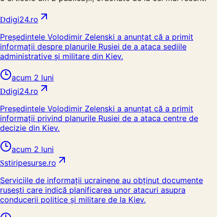
D
digi24.ro
Președintele Volodimir Zelenski a anunțat că a primit
informații despre planurile Rusiei de a ataca sediile
administrative și militare din Kiev.
acum 2 luni
D
digi24.ro
Președintele Volodimir Zelenski a anunțat că a primit
informații privind planurile Rusiei de a ataca centre de
decizie din Kiev.
acum 2 luni
S
stiripesurse.ro
Serviciile de informații ucrainene au obținut documente
rusești care indică planificarea unor atacuri asupra
conducerii politice și militare de la Kiev.