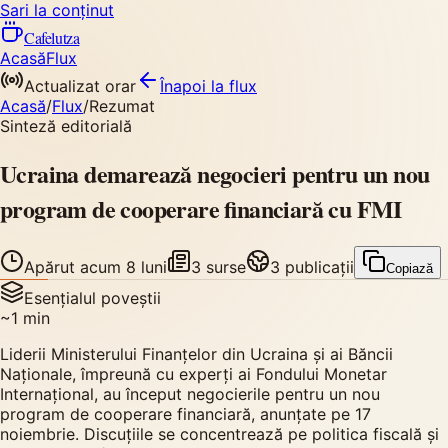
Sari la conținut
Cafelutza
Acasă
Flux
Actualizat orar
Înapoi
la flux
Acasă
/
Flux
/
Rezumat
Sinteză editorială
Ucraina demarează negocieri pentru un nou
program de cooperare financiară cu FMI
Apărut
acum 8 luni
3
surse
3
publicații
Copiază
Esențialul poveștii
~
1
min
Liderii Ministerului Finanțelor din Ucraina și ai Băncii
Naționale, împreună cu experți ai Fondului Monetar
Internațional, au început negocierile pentru un nou
program de cooperare financiară, anunțate pe 17
noiembrie. Discuțiile se concentrează pe politica fiscală și