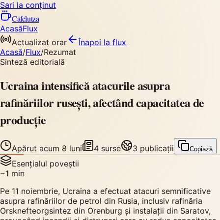
Sari la conținut
Cafelutza
Acasă
Flux
Actualizat orar
Înapoi
la flux
Acasă
/
Flux
/
Rezumat
Sinteză editorială
Ucraina intensifică atacurile asupra
rafinăriilor rusești, afectând capacitatea de
producție
Apărut
acum 8 luni
4
surse
3
publicații
Copiază
Esențialul poveștii
~
1
min
Pe 11 noiembrie, Ucraina a efectuat atacuri semnificative
asupra rafinăriilor de petrol din Rusia, inclusiv rafinăria
Orsknefteorgsintez din Orenburg și instalații din Saratov,