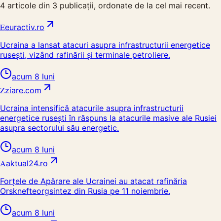
4
articole din
3
publicații, ordonate de la cel mai recent.
E
euractiv.ro
Ucraina a lansat atacuri asupra infrastructurii energetice
rusești, vizând rafinării și terminale petroliere.
acum 8 luni
Z
ziare.com
Ucraina intensifică atacurile asupra infrastructurii
energetice rusești în răspuns la atacurile masive ale Rusiei
asupra sectorului său energetic.
acum 8 luni
A
aktual24.ro
Forțele de Apărare ale Ucrainei au atacat rafinăria
Orsknefteorgsintez din Rusia pe 11 noiembrie.
acum 8 luni