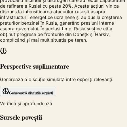
provocând incendii și distrugeri care au redus capacitatea
de rafinare a Rusiei cu peste 20%. Aceste acțiuni vin ca
răspuns la intensificarea atacurilor rusești asupra
infrastructurii energetice ucrainene și au dus la creșterea
prețurilor benzinei în Rusia, generând presiuni interne
asupra guvernului. În același timp, Rusia susține că a
obținut progrese pe fronturile din Donețk și Harkiv,
complicând și mai mult situația pe teren.
Perspective suplimentare
Generează o discuție simulată între experți relevanți.
Generează discuție experți
Verifică și aprofundează
Sursele poveștii