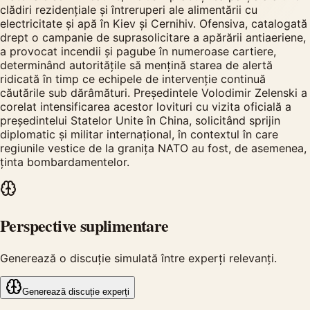
clădiri rezidențiale și întreruperi ale alimentării cu
electricitate și apă în Kiev și Cernihiv. Ofensiva, catalogată
drept o campanie de suprasolicitare a apărării antiaeriene,
a provocat incendii și pagube în numeroase cartiere,
determinând autoritățile să mențină starea de alertă
ridicată în timp ce echipele de intervenție continuă
căutările sub dărâmături. Președintele Volodimir Zelenski a
corelat intensificarea acestor lovituri cu vizita oficială a
președintelui Statelor Unite în China, solicitând sprijin
diplomatic și militar internațional, în contextul în care
regiunile vestice de la granița NATO au fost, de asemenea,
ținta bombardamentelor.
Perspective suplimentare
Generează o discuție simulată între experți relevanți.
Generează discuție experți