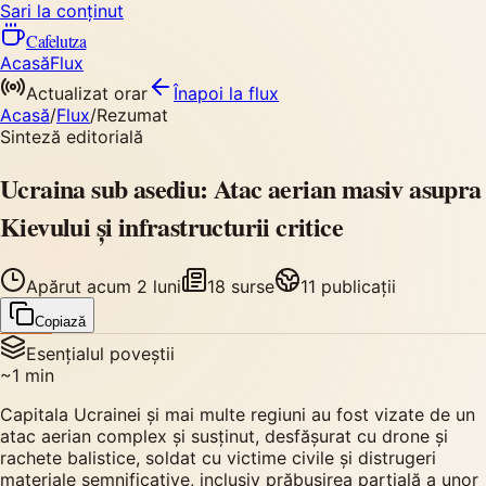
Sari la conținut
Cafelutza
Acasă
Flux
Actualizat orar
Înapoi
la flux
Acasă
/
Flux
/
Rezumat
Sinteză editorială
Ucraina sub asediu: Atac aerian masiv asupra
Kievului și infrastructurii critice
Apărut
acum 2 luni
18
surse
11
publicații
Copiază
Esențialul poveștii
~
1
min
Capitala Ucrainei și mai multe regiuni au fost vizate de un
atac aerian complex și susținut, desfășurat cu drone și
rachete balistice, soldat cu victime civile și distrugeri
materiale semnificative, inclusiv prăbușirea parțială a unor