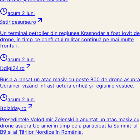
acum 2 luni
S
stiripesurse.ro
Un terminal petrolier din regiunea Krasnodar a fost lovit de
drone, în timp ce conflictul militar continuă pe mai multe
fronturi.
acum 2 luni
D
digi24.ro
Rusia a lansat un atac masiv cu peste 800 de drone asupra
Ucrainei, vizând infrastructura critică și regiunile vestice.
acum 2 luni
B
biziday.ro
Președintele Volodimir Zelenski a anunțat un atac masiv cu
drone asupra Ucrainei în timp ce a participat la Summit-ul
B9 și al Țărilor Nordice în România.