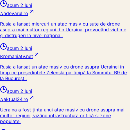
acum 2 luni
A
adevarul.ro
Rusia a lansat miercuri un atac masiv cu sute de drone
asupra mai multor regiuni din Ucraina, provocând victime
și distrugeri la nivel național.
acum 2 luni
R
romaniatv.net
Rusia a lansat un atac masiv cu drone asupra Ucrainei în
timp ce președintele Zelenski participă la Summitul B9 de
la București.
acum 2 luni
A
aktual24.ro
Ucraina a fost ținta unui atac masiv cu drone asupra mai
multor regiuni, vizând infrastructura critică și zone
populate.