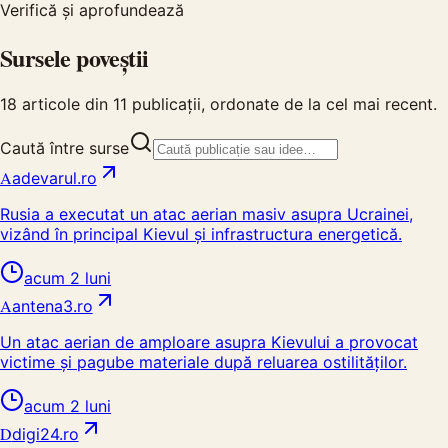
Verifică și aprofundează
Sursele poveștii
18
articole din
11
publicații, ordonate de la cel mai recent.
Caută între surse
A
adevarul.ro
Rusia a executat un atac aerian masiv asupra Ucrainei,
vizând în principal Kievul și infrastructura energetică.
acum 2 luni
A
antena3.ro
Un atac aerian de amploare asupra Kievului a provocat
victime și pagube materiale după reluarea ostilităților.
acum 2 luni
D
digi24.ro