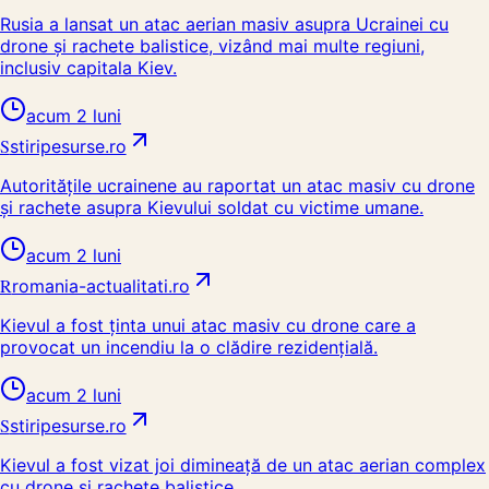
Rusia a lansat un atac aerian masiv asupra Ucrainei cu
drone și rachete balistice, vizând mai multe regiuni,
inclusiv capitala Kiev.
acum 2 luni
S
stiripesurse.ro
Autoritățile ucrainene au raportat un atac masiv cu drone
și rachete asupra Kievului soldat cu victime umane.
acum 2 luni
R
romania-actualitati.ro
Kievul a fost ținta unui atac masiv cu drone care a
provocat un incendiu la o clădire rezidențială.
acum 2 luni
S
stiripesurse.ro
Kievul a fost vizat joi dimineață de un atac aerian complex
cu drone și rachete balistice.