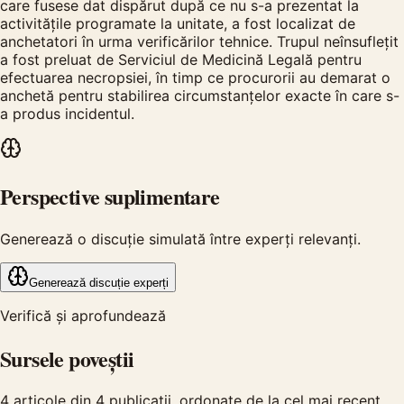
care fusese dat dispărut după ce nu s-a prezentat la
activitățile programate la unitate, a fost localizat de
anchetatori în urma verificărilor tehnice. Trupul neînsuflețit
a fost preluat de Serviciul de Medicină Legală pentru
efectuarea necropsiei, în timp ce procurorii au demarat o
anchetă pentru stabilirea circumstanțelor exacte în care s-
a produs incidentul.
Perspective suplimentare
Generează o discuție simulată între experți relevanți.
Generează discuție experți
Verifică și aprofundează
Sursele poveștii
4
articole din
4
publicații, ordonate de la cel mai recent.