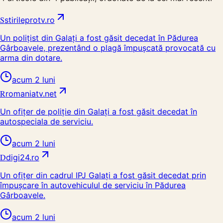
S
stirileprotv.ro
Un polițist din Galați a fost găsit decedat în Pădurea
Gârboavele, prezentând o plagă împușcată provocată cu
arma din dotare.
acum 2 luni
R
romaniatv.net
Un ofițer de poliție din Galați a fost găsit decedat în
autospeciala de serviciu.
acum 2 luni
D
digi24.ro
Un ofițer din cadrul IPJ Galați a fost găsit decedat prin
împușcare în autovehiculul de serviciu în Pădurea
Gârboavele.
acum 2 luni