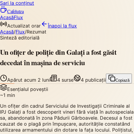
Sari la conținut
Cafelutza
Acasă
Flux
Actualizat orar
Înapoi
la flux
Acasă
/
Flux
/
Rezumat
Sinteză editorială
Un ofițer de poliție din Galați a fost găsit
decedat în mașina de serviciu
Apărut
acum 2 luni
4
surse
4
publicații
Copiază
Esențialul poveștii
~
1
min
Un ofițer din cadrul Serviciului de Investigații Criminale al
IPJ Galați a fost descoperit vineri fără viață în autospeciala
sa, abandonată în zona Pădurii Gârboavele. Decesul a fost
cauzat de o plagă prin împușcare, autoritățile constatând
utilizarea armamentului din dotare la fața locului. Polițistul,