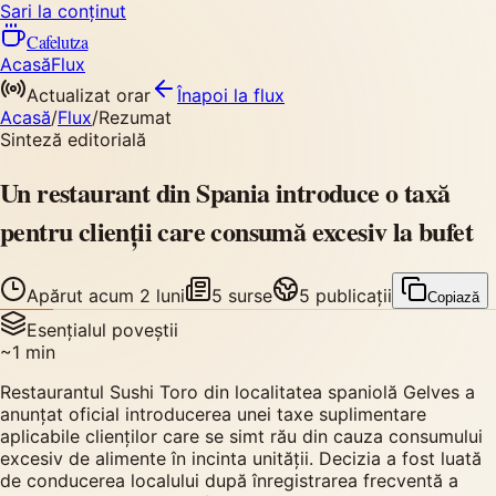
Sari la conținut
Cafelutza
Acasă
Flux
Actualizat orar
Înapoi
la flux
Acasă
/
Flux
/
Rezumat
Sinteză editorială
Un restaurant din Spania introduce o taxă
pentru clienții care consumă excesiv la bufet
Apărut
acum 2 luni
5
surse
5
publicații
Copiază
Esențialul poveștii
~
1
min
Restaurantul Sushi Toro din localitatea spaniolă Gelves a
anunțat oficial introducerea unei taxe suplimentare
aplicabile clienților care se simt rău din cauza consumului
excesiv de alimente în incinta unității. Decizia a fost luată
de conducerea localului după înregistrarea frecventă a