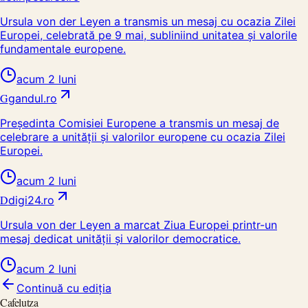
Ursula von der Leyen a transmis un mesaj cu ocazia Zilei
Europei, celebrată pe 9 mai, subliniind unitatea și valorile
fundamentale europene.
acum 2 luni
G
gandul.ro
Președinta Comisiei Europene a transmis un mesaj de
celebrare a unității și valorilor europene cu ocazia Zilei
Europei.
acum 2 luni
D
digi24.ro
Ursula von der Leyen a marcat Ziua Europei printr-un
mesaj dedicat unității și valorilor democratice.
acum 2 luni
Continuă cu ediția
Cafelutza