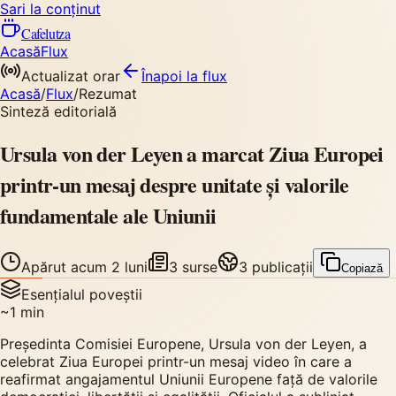
Sari la conținut
Cafelutza
Acasă
Flux
Actualizat orar
Înapoi
la flux
Acasă
/
Flux
/
Rezumat
Sinteză editorială
Ursula von der Leyen a marcat Ziua Europei
printr-un mesaj despre unitate și valorile
fundamentale ale Uniunii
Apărut
acum 2 luni
3
surse
3
publicații
Copiază
Esențialul poveștii
~
1
min
Președinta Comisiei Europene, Ursula von der Leyen, a
celebrat Ziua Europei printr-un mesaj video în care a
reafirmat angajamentul Uniunii Europene față de valorile