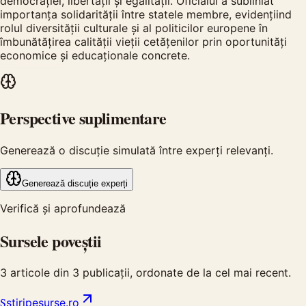
democrației, libertății și egalității. Oficialul a subliniat
importanța solidarității între statele membre, evidențiind
rolul diversității culturale și al politicilor europene în
îmbunătățirea calității vieții cetățenilor prin oportunități
economice și educaționale concrete.
Perspective suplimentare
Generează o discuție simulată între experți relevanți.
Generează discuție experți
Verifică și aprofundează
Sursele poveștii
3
articole din
3
publicații, ordonate de la cel mai recent.
S
stiripesurse.ro