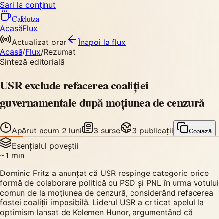
Sari la conținut
Cafelutza
Acasă
Flux
Actualizat orar
Înapoi
la flux
Acasă
/
Flux
/
Rezumat
Sinteză editorială
USR exclude refacerea coaliției
guvernamentale după moțiunea de cenzură
Apărut
acum 2 luni
3
surse
3
publicații
Copiază
Esențialul poveștii
~
1
min
Dominic Fritz a anunțat că USR respinge categoric orice
formă de colaborare politică cu PSD și PNL în urma votului
comun de la moțiunea de cenzură, considerând refacerea
fostei coaliții imposibilă. Liderul USR a criticat apelul la
optimism lansat de Kelemen Hunor, argumentând că