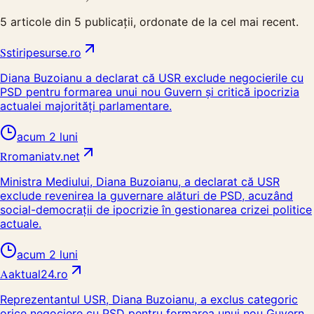
5
articole din
5
publicații, ordonate de la cel mai recent.
S
stiripesurse.ro
Diana Buzoianu a declarat că USR exclude negocierile cu
PSD pentru formarea unui nou Guvern și critică ipocrizia
actualei majorități parlamentare.
acum 2 luni
R
romaniatv.net
Ministra Mediului, Diana Buzoianu, a declarat că USR
exclude revenirea la guvernare alături de PSD, acuzând
social-democrații de ipocrizie în gestionarea crizei politice
actuale.
acum 2 luni
A
aktual24.ro
Reprezentantul USR, Diana Buzoianu, a exclus categoric
orice negociere cu PSD pentru formarea unui nou Guvern.