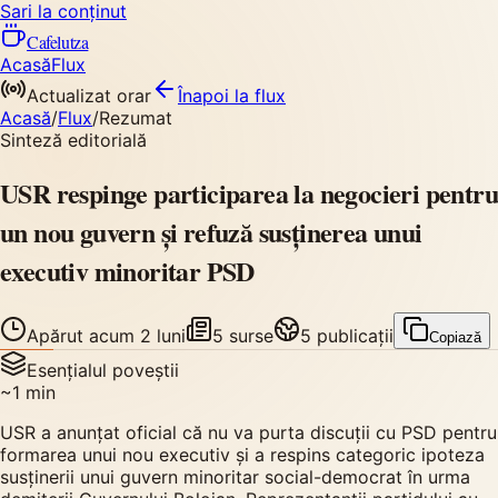
Sari la conținut
Cafelutza
Acasă
Flux
Actualizat orar
Înapoi
la flux
Acasă
/
Flux
/
Rezumat
Sinteză editorială
USR respinge participarea la negocieri pentru
un nou guvern și refuză susținerea unui
executiv minoritar PSD
Apărut
acum 2 luni
5
surse
5
publicații
Copiază
Esențialul poveștii
~
1
min
USR a anunțat oficial că nu va purta discuții cu PSD pentru
formarea unui nou executiv și a respins categoric ipoteza
susținerii unui guvern minoritar social-democrat în urma