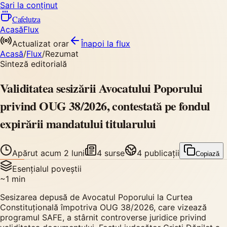
Sari la conținut
Cafelutza
Acasă
Flux
Actualizat orar
Înapoi
la flux
Acasă
/
Flux
/
Rezumat
Sinteză editorială
Validitatea sesizării Avocatului Poporului
privind OUG 38/2026, contestată pe fondul
expirării mandatului titularului
Apărut
acum 2 luni
4
surse
4
publicații
Copiază
Esențialul poveștii
~
1
min
Sesizarea depusă de Avocatul Poporului la Curtea
Constituțională împotriva OUG 38/2026, care vizează
programul SAFE, a stârnit controverse juridice privind