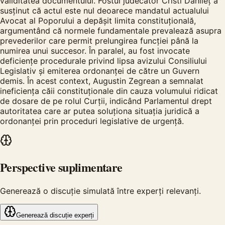
validitatea documentului. Fostul judecător Cristi Dănileț a
susținut că actul este nul deoarece mandatul actualului
Avocat al Poporului a depășit limita constituțională,
argumentând că normele fundamentale prevalează asupra
prevederilor care permit prelungirea funcției până la
numirea unui succesor. În paralel, au fost invocate
deficiențe procedurale privind lipsa avizului Consiliului
Legislativ și emiterea ordonanței de către un Guvern
demis. În acest context, Augustin Zegrean a semnalat
ineficiența căii constituționale din cauza volumului ridicat
de dosare de pe rolul Curții, indicând Parlamentul drept
autoritatea care ar putea soluționa situația juridică a
ordonanței prin proceduri legislative de urgență.
Perspective suplimentare
Generează o discuție simulată între experți relevanți.
Generează discuție experți