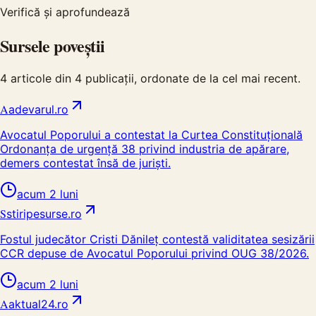
Verifică și aprofundează
Sursele poveștii
4
articole din
4
publicații, ordonate de la cel mai recent.
A
adevarul.ro
Avocatul Poporului a contestat la Curtea Constituțională
Ordonanța de urgență 38 privind industria de apărare,
demers contestat însă de juriști.
acum 2 luni
S
stiripesurse.ro
Fostul judecător Cristi Dănileț contestă validitatea sesizării
CCR depuse de Avocatul Poporului privind OUG 38/2026.
acum 2 luni
A
aktual24.ro