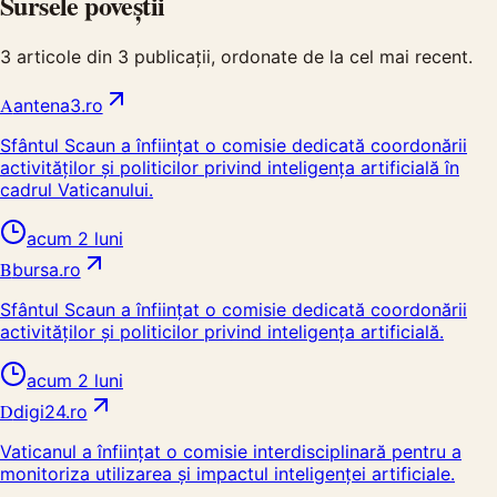
Sursele poveștii
3
articole din
3
publicații, ordonate de la cel mai recent.
A
antena3.ro
Sfântul Scaun a înființat o comisie dedicată coordonării
activităților și politicilor privind inteligența artificială în
cadrul Vaticanului.
acum 2 luni
B
bursa.ro
Sfântul Scaun a înființat o comisie dedicată coordonării
activităților și politicilor privind inteligența artificială.
acum 2 luni
D
digi24.ro
Vaticanul a înființat o comisie interdisciplinară pentru a
monitoriza utilizarea și impactul inteligenței artificiale.