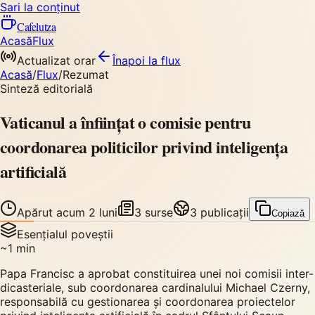
Sari la conținut
Cafelutza
Acasă
Flux
Actualizat orar
Înapoi
la flux
Acasă
/
Flux
/
Rezumat
Sinteză editorială
Vaticanul a înființat o comisie pentru
coordonarea politicilor privind inteligența
artificială
Apărut
acum 2 luni
3
surse
3
publicații
Copiază
Esențialul poveștii
~
1
min
Papa Francisc a aprobat constituirea unei noi comisii inter-
dicasteriale, sub coordonarea cardinalului Michael Czerny,
responsabilă cu gestionarea și coordonarea proiectelor