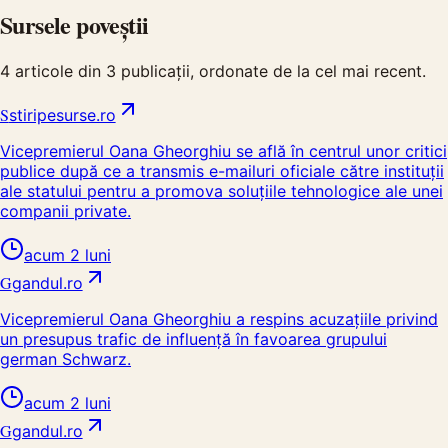
Sursele poveștii
4
articole din
3
publicații, ordonate de la cel mai recent.
S
stiripesurse.ro
Vicepremierul Oana Gheorghiu se află în centrul unor critici
publice după ce a transmis e-mailuri oficiale către instituții
ale statului pentru a promova soluțiile tehnologice ale unei
companii private.
acum 2 luni
G
gandul.ro
Vicepremierul Oana Gheorghiu a respins acuzațiile privind
un presupus trafic de influență în favoarea grupului
german Schwarz.
acum 2 luni
G
gandul.ro