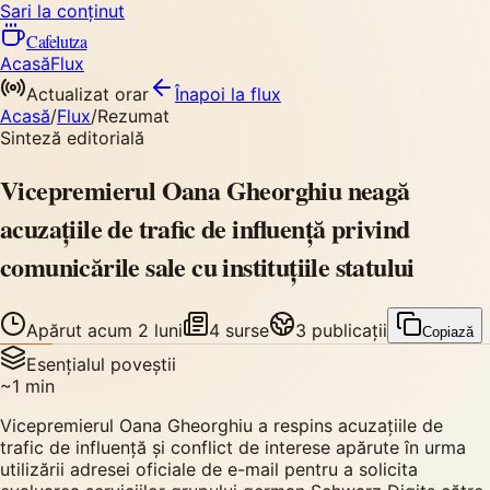
Sari la conținut
Cafelutza
Acasă
Flux
Actualizat orar
Înapoi
la flux
Acasă
/
Flux
/
Rezumat
Sinteză editorială
Vicepremierul Oana Gheorghiu neagă
acuzațiile de trafic de influență privind
comunicările sale cu instituțiile statului
Apărut
acum 2 luni
4
surse
3
publicații
Copiază
Esențialul poveștii
~
1
min
Vicepremierul Oana Gheorghiu a respins acuzațiile de
trafic de influență și conflict de interese apărute în urma
utilizării adresei oficiale de e-mail pentru a solicita