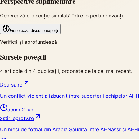
Perspective suplimentare
Generează o discuție simulată între experți relevanți.
Generează discuție experți
Verifică și aprofundează
Sursele poveștii
4
articole din
4
publicații, ordonate de la cel mai recent.
B
bursa.ro
Un conflict violent a izbucnit între suporterii echipelor Al-
acum 2 luni
S
stirileprotv.ro
Un meci de fotbal din Arabia Saudită între Al-Nassr și Al-Hi