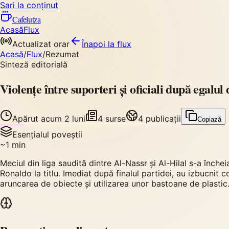
Sari la conținut
Cafelutza
Acasă
Flux
Actualizat orar
Înapoi
la flux
Acasă
/
Flux
/
Rezumat
Sinteză editorială
Violențe între suporteri și oficiali după egalul
Apărut
acum 2 luni
4
surse
4
publicații
Copiază
Esențialul poveștii
~
1
min
Meciul din liga saudită dintre Al-Nassr și Al-Hilal s-a înche
Ronaldo la titlu. Imediat după finalul partidei, au izbucnit c
aruncarea de obiecte și utilizarea unor bastoane de plastic.