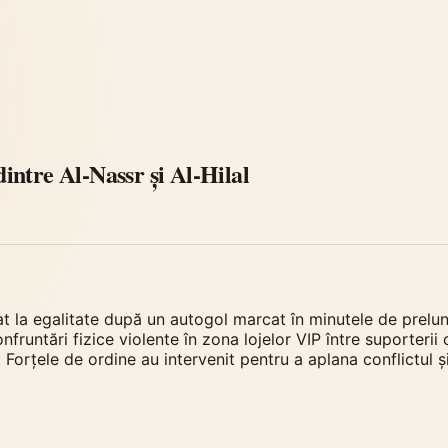
 dintre Al-Nassr și Al-Hilal
iat la egalitate după un autogol marcat în minutele de prelun
onfruntări fizice violente în zona lojelor VIP între suporteri
 Forțele de ordine au intervenit pentru a aplana conflictul 