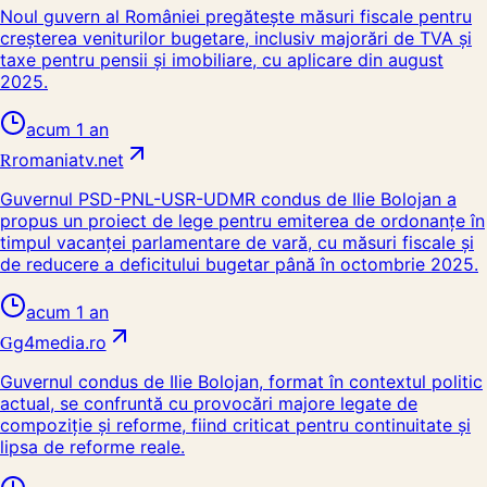
Noul guvern al României pregătește măsuri fiscale pentru
creșterea veniturilor bugetare, inclusiv majorări de TVA și
taxe pentru pensii și imobiliare, cu aplicare din august
2025.
acum 1 an
R
romaniatv.net
Guvernul PSD-PNL-USR-UDMR condus de Ilie Bolojan a
propus un proiect de lege pentru emiterea de ordonanțe în
timpul vacanței parlamentare de vară, cu măsuri fiscale și
de reducere a deficitului bugetar până în octombrie 2025.
acum 1 an
G
g4media.ro
Guvernul condus de Ilie Bolojan, format în contextul politic
actual, se confruntă cu provocări majore legate de
compoziție și reforme, fiind criticat pentru continuitate și
lipsa de reforme reale.