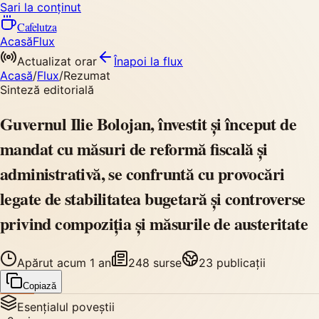
Sari la conținut
Cafelutza
Acasă
Flux
Actualizat orar
Înapoi
la flux
Acasă
/
Flux
/
Rezumat
Sinteză editorială
Guvernul Ilie Bolojan, învestit și început de
mandat cu măsuri de reformă fiscală și
administrativă, se confruntă cu provocări
legate de stabilitatea bugetară și controverse
privind compoziția și măsurile de austeritate
Apărut
acum 1 an
248
surse
23
publicații
Copiază
Esențialul poveștii