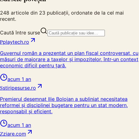
248
articole din
23
publicații, ordonate de la cel mai
recent.
Caută între surse
P
playtech.ro
Guvernul român a prezentat un plan fiscal controversat, cu
măsuri de majorare a taxelor și impozitelor, într-un context
economic dificil pentru țară.
acum 1 an
S
stiripesurse.ro
Premierul desemnat Ilie Bolojan a subliniat necesitatea
reformei și disciplinei bugetare pentru un stat modern,
responsabil și eficient.
acum 1 an
Z
ziare.com