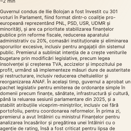
~
2
min
Guvernul condus de Ilie Bolojan a fost învestit cu 301
voturi în Parlament, fiind format dintr-o coaliție pro-
europeană reprezentând PNL, PSD, USR, UDMR și
minorități, și are ca prioritate stabilizarea finanțelor
publice prin reforme fiscale, reducerea aparatului
administrativ cu 20%, comasări instituționale și eliminarea
sporurilor excesive, inclusiv pentru angajații din sistemul
public. Premierul a subliniat intenția de a crește veniturile
bugetare prin modificări legislative, precum legea
insolvenței și creșterea TVA, accizelor și impozitului pe
profit, urmând să implementeze măsuri dure de austeritate
și restructurare, inclusiv reducerea cheltuielilor și
reorganizarea ANAF. În același timp, guvernul a aprobat un
pachet legislativ pentru emiterea de ordonanțe simple în
domenii precum finanțe, sănătate, infrastructură și cultură,
până la reluarea sesiunii parlamentare din 2025, și a
stabilit atribuțiile viceprim-miniștrilor, inclusiv cei fără
portofoliu, pentru coordonarea reformelor. În prima zi,
premierul a avut întâlniri cu ministrul Finanțelor pentru
analizarea încasărilor și pregătirea unei întâlniri cu o
agenție de rating, însă a fost criticat pentru lipsa de