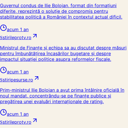
Guvernul condus de Ilie Bolojan, format din formațiuni
diferite, reprezintă o soluție de compromis pentru
stabilitatea politică a României în contextul actual dificil.
acum 1 an
S
stirileprotv.ro
Ministrul de Finanțe și echipa sa au discutat despre măsuri
pentru îmbunătățirea încasărilor bugetare și despre
impactul situației politice asupra reformelor fiscale.
acum 1 an
S
stiripesurse.ro
Prim-ministrul Ilie Bolojan a avut prima întâlnire oficială în
noul mandat, concentrându-se pe finanțe publice și
pregătirea unei evaluări internaționale de rating.
acum 1 an
S
stirileprotv.ro