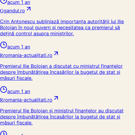
acum 1 an
G
gandul.ro
Crin Antonescu subliniază importanța autorității lui Ilie
Bolojan în noul guvern și necesitatea ca premierul să
dețină control asupra miniștrilor.
acum 1 an
R
romania-actualitati.ro
Premierul Ilie Bolojan a discutat cu ministrul finanțelor
despre îmbunătățirea încasărilor la bugetul de stat și
măsuri fiscale.
acum 1 an
R
romania-actualitati.ro
Premierul Ilie Bolojan și ministrul finanțelor au discutat
despre îmbunătățirea încasărilor la bugetul de stat și
măsuri fiscale.